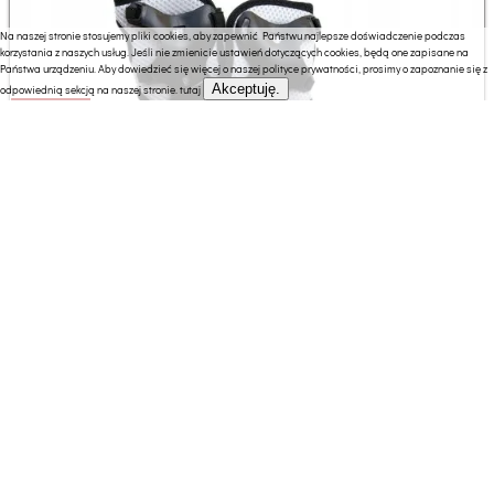
Na naszej stronie stosujemy pliki cookies, aby zapewnić Państwu najlepsze doświadczenie podczas
korzystania z naszych usług. Jeśli nie zmienicie ustawień dotyczących cookies, będą one zapisane na
Państwa urządzeniu. Aby dowiedzieć się więcej o naszej polityce prywatności, prosimy o zapoznanie się z
Akceptuję.
odpowiednią sekcją na naszej stronie.
tutaj
43.99 zł
Master Ochraniacze na Rolki Profi Protect XL