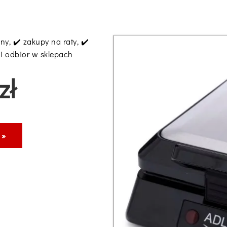
y, ✔️ zakupy na raty, ✔️
 i odbior w sklepach
zł
 »