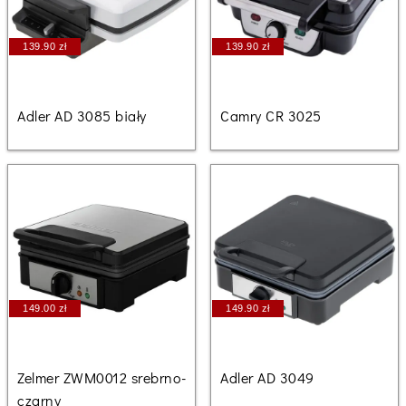
139.90 zł
139.90 zł
Adler AD 3085 biały
Camry CR 3025
149.00 zł
149.90 zł
Zelmer ZWM0012 srebrno-
Adler AD 3049
czarny