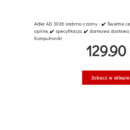
Adler AD 3036 srebrno-czarny - ✔️ Świetne cen
opinie, ✔️ specyfikacja, ✔️ darmowa dostawa
Komputronik!
129.90 
Zobacz w sklepie