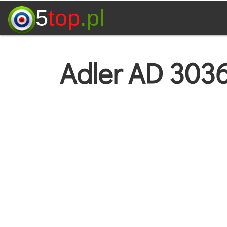
5
top
.pl
Adler AD 3036