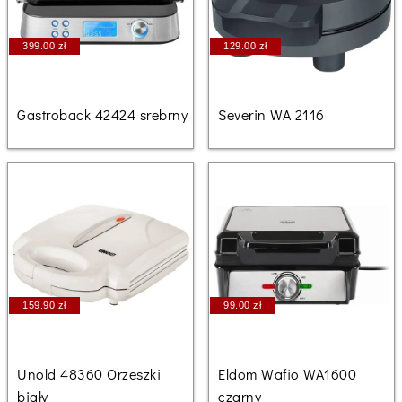
399.00 zł
129.00 zł
Gastroback 42424 srebrny
Severin WA 2116
159.90 zł
99.00 zł
Unold 48360 Orzeszki
Eldom Wafio WA1600
biały
czarny