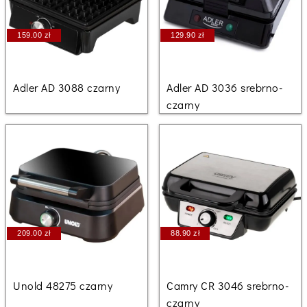
159.00 zł
129.90 zł
Adler AD 3088 czarny
Adler AD 3036 srebrno-
czarny
209.00 zł
88.90 zł
Unold 48275 czarny
Camry CR 3046 srebrno-
czarny