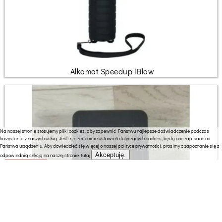
Alkomat Speedup iBlow
Na naszej stronie stosujemy pliki cookies, aby zapewnić Państwu najlepsze doświadczenie podczas
korzystania z naszych usług. Jeśli nie zmienicie ustawień dotyczących cookies, będą one zapisane na
Państwa urządzeniu. Aby dowiedzieć się więcej o naszej polityce prywatności, prosimy o zapoznanie się z
Akceptuję.
odpowiednią sekcją na naszej stronie.
tutaj
2877.27 zł