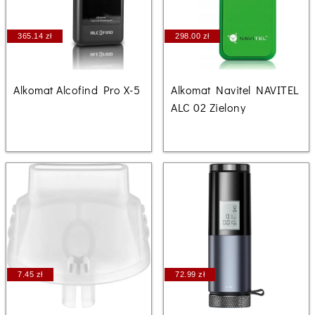
365.14 zł
298.00 zł
Alkomat Alcofind Pro X-5
Alkomat Navitel NAVITEL
ALC 02 Zielony
7.45 zł
72.99 zł