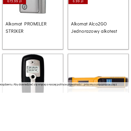
673.99 zł
6.99 zł
Alkomat PROMILER
Alkomat Alco2GO
STRIKER
Jednorazowy alkotest
ządzeniu. Aby dowiedzieć się więcej o naszej polityce prywatności, prosimy o zapoznanie się z
258.76 zł
1169.23 zł
Beurer Alkotesteris
Alkomat Alcolife F8
Alcoscan 2700