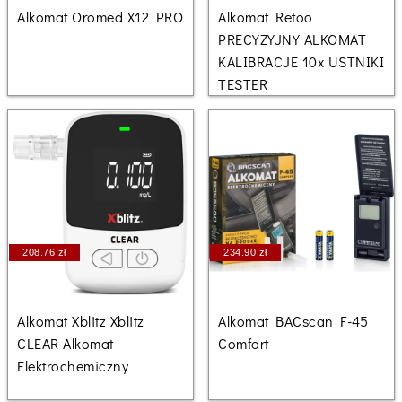
Alkomat Oromed X12 PRO
Alkomat Retoo
PRECYZYJNY ALKOMAT
KALIBRACJE 10x USTNIKI
TESTER
208.76 zł
234.90 zł
Alkomat Xblitz Xblitz
Alkomat BACscan F-45
CLEAR Alkomat
Comfort
Elektrochemiczny