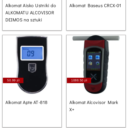
Alkomat Aisko Ustniki do
Alkomat Baseus CRCX-01
ALKOMATU ALCOVISOR
DEIMOS na sztuki
50.99 zł
1088.50 zł
Alkomat Apte AT-818
Alkomat Alcovisor Mark
X+