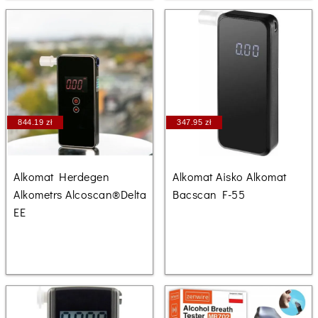
844.19 zł
347.95 zł
Alkomat Herdegen
Alkomat Aisko Alkomat
Alkometrs Alcoscan®Delta
Bacscan F-55
EE