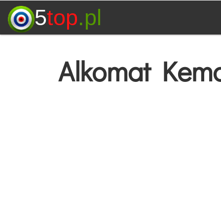
5
top
.pl
Alkomat Kemo