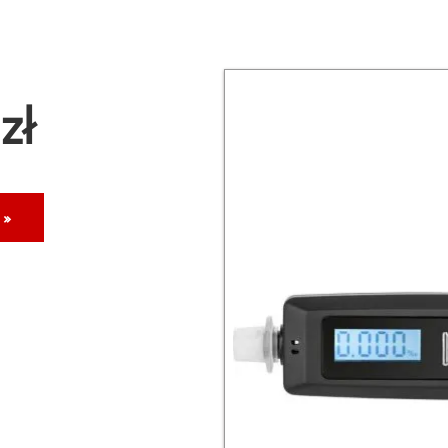
zł
 »