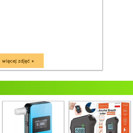
więcej zdjęć »