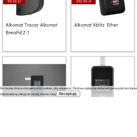
90.53 zł
302.99 zł
Alkomat Tracer Alkomat
Alkomat Xblitz Ether
BreathEZ-1
Na naszej stronie stosujemy pliki cookies, aby zapewnić Państwu najlepsze doświadczenie podczas korzyst
Akceptuję.
odpowiednią sekcją na naszej stronie.
tutaj
296.07 zł
229.10 zł
Alkomat ALCOALERT
Alkomat Tracer Alkomat
Alkomat elektrochemiczny
TRACER EZ-4