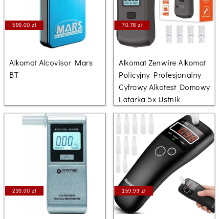
599.00 zł
70.76 zł
Alkomat Alcovisor Mars
Alkomat Zenwire Alkomat
BT
Policyjny Profesjonalny
Cyfrowy Alkotest Domowy
Latarka 5x Ustnik
239.00 zł
159.99 zł