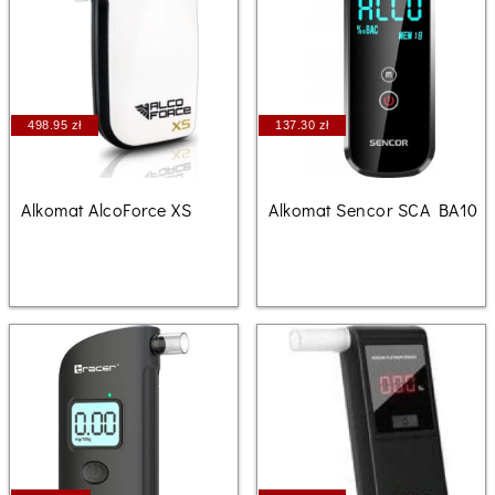
498.95 zł
137.30 zł
Alkomat AlcoForce XS
Alkomat Sencor SCA BA10