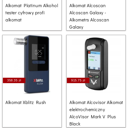
Alkomat Platinum Alkohol
Alkomat Alcoscan
tester cyfrowy profi
Alcoscan Galaxy -
alkomat
Alkometrs Alcoscan
Galaxy
358.35 zł
915.75 zł
Alkomat Xblitz Rush
Alkomat Alcovisor Alkomat
elektrochemiczny
AlcoVisor Mark V Plus
Black