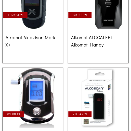
1169.51 zł
309.00 zł
Alkomat Alcovisor Mark
Alkomat ALCOALERT
X+
Alkomat Handy
89.00 zł
700.47 zł