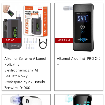
163.60 zł
415.99 zł
Alkomat Zenwire Alkomat
Alkomat Alcofind PRO X-5
Policyjny
+
Elektrochemiczny AI
Bezustnikowy
Profesjonalny 6x Ustniki
Zenwire D1000