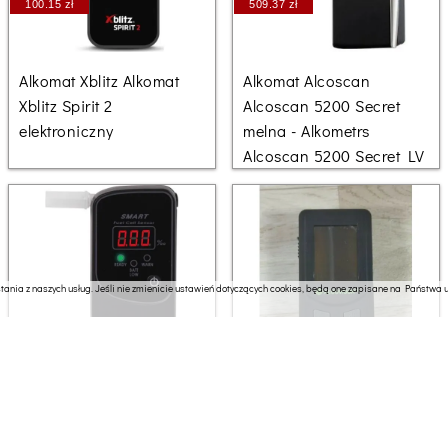
100.15 zł
509.37 zł
Alkomat Xblitz Alkomat
Alkomat Alcoscan
Xblitz Spirit 2
Alcoscan 5200 Secret
elektroniczny
melna - Alkometrs
Alcoscan 5200 Secret LV
ania z naszych usług. Jeśli nie zmienicie ustawień dotyczących cookies, będą one zapisane na Państwa ur
253.92 zł
2877.27 zł
Alkomat Bean CA-20FS
Alkomat Alcovisor Alkomat
elektrochemiczny Mercury