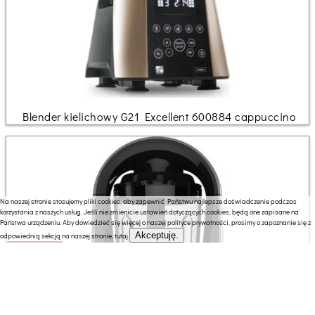
Blender kielichowy G21 Excellent 600884 cappuccino
Na naszej stronie stosujemy pliki cookies, aby zapewnić Państwu najlepsze doświadczenie podczas
korzystania z naszych usług. Jeśli nie zmienicie ustawień dotyczących cookies, będą one zapisane na
Państwa urządzeniu. Aby dowiedzieć się więcej o naszej polityce prywatności, prosimy o zapoznanie się z
Akceptuję.
odpowiednią sekcją na naszej stronie.
tutaj
299.00 zł