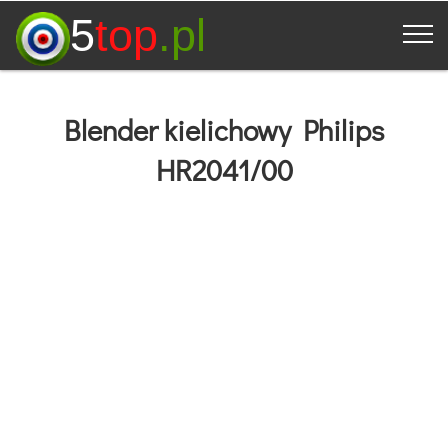
5
top
.pl
Blender kielichowy Philips
HR2041/00