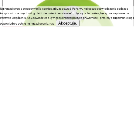
Na naszej stronie stosujemy pliki cookies, aby zapewnić Państwu najlepsze doświadczenie podczas
korzystania z naszych usług. Jeśli nie zmienicie ustawień dotyczących cookies, będą one zapisane na
Państwa urządzeniu. Aby dowiedzieć się więcej o naszej polityce prywatności, prosimy o zapoznanie się z
Akceptuję.
odpowiednią sekcją na naszej stronie.
tutaj
114.66 zł
Fieldmann FZG 1000G Grill turystyczny węglowy 34 cm x
34 cm