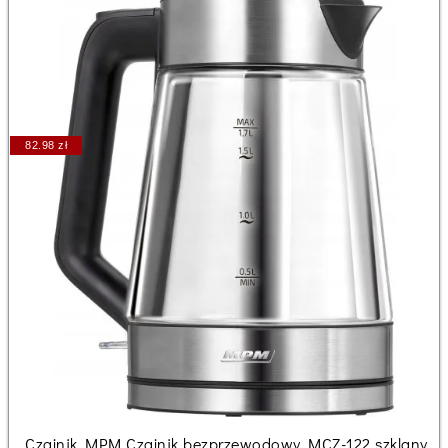
82.98 zł
Czajnik MPM Czajnik bezprzewodowy MCZ-122 szklany