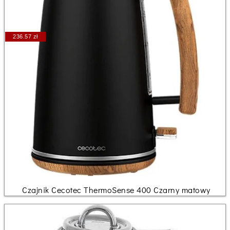
236.57 zł
Czajnik Cecotec ThermoSense 400 Czarny matowy