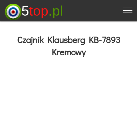
5
top
.pl
Czajnik Klausberg KB-7893
Kremowy