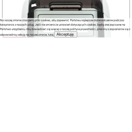
Na naszej stronie stosujemy pliki cookies, aby zapewnić Państwu najlepsze doświadczenie podczas
korzystania z naszych usług. Jeśli nie zmienicie ustawień dotyczących cookies, będą one zapisane na
Państwa urządzeniu. Aby dowiedzieć się więcej o naszej polityce prywatności, prosimy o zapoznanie się z
Akceptuję.
odpowiednią sekcją na naszej stronie.
tutaj
942.93 zł
Drukarka etykiet Brother QL-820NWBC