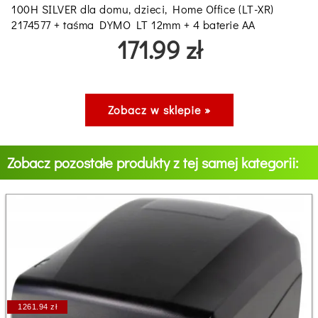
100H SILVER dla domu, dzieci, Home Office (LT-XR)
2174577 + taśma DYMO LT 12mm + 4 baterie AA
171.99 zł
Zobacz w sklepie »
Zobacz pozostałe produkty z tej samej kategorii:
1261.94 zł