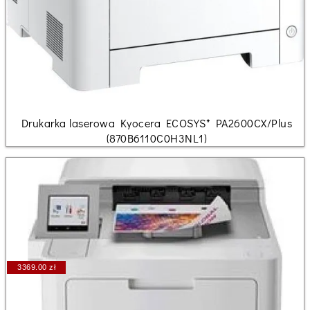
Drukarka laserowa Kyocera ECOSYS* PA2600CX/Plus
(870B6110C0H3NL1)
3369.00 zł