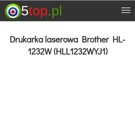
5
top
.pl
Drukarka laserowa Brother HL-
1232W (HLL1232WYJ1)