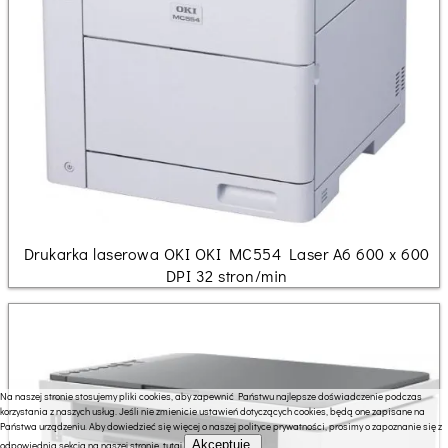
Drukarka laserowa OKI OKI MC554 Laser A6 600 x 600
DPI 32 stron/min
Na naszej stronie stosujemy pliki cookies, aby zapewnić Państwu najlepsze doświadczenie podczas
korzystania z naszych usług. Jeśli nie zmienicie ustawień dotyczących cookies, będą one zapisane na
Państwa urządzeniu. Aby dowiedzieć się więcej o naszej polityce prywatności, prosimy o zapoznanie się z
Akceptuję.
odpowiednią sekcją na naszej stronie.
tutaj