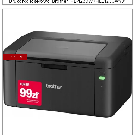
Drukarka laserowa Brother HL-1230W (HLL1230WYJ1)
535.99 zł