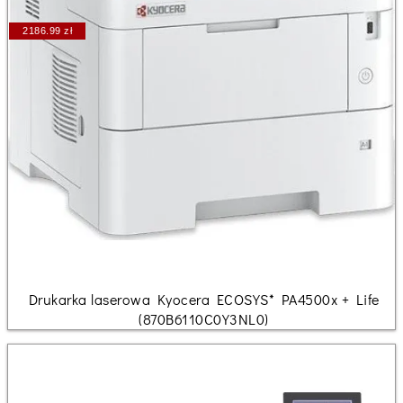
2186.99 zł
Drukarka laserowa Kyocera ECOSYS* PA4500x + Life
(870B6110C0Y3NL0)