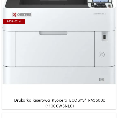
2439.62 zł
Drukarka laserowa Kyocera ECOSYS* PA5500x
(110C0W3NL0)