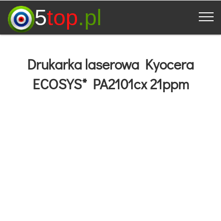
5
top
.pl
Drukarka laserowa Kyocera
ECOSYS* PA2101cx 21ppm