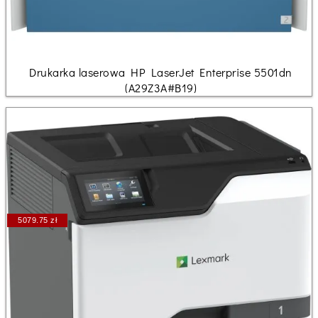
Drukarka laserowa HP LaserJet Enterprise 5501dn
(A29Z3A#B19)
5079.75 zł