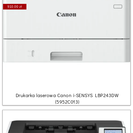
910.00 zł
Drukarka laserowa Canon i-SENSYS LBP243DW
(5952C013)