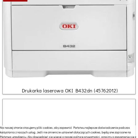
Drukarka laserowa OKI B432dn (45762012)
Na naszej stronie stosujemy pliki cookies, aby zapewnić Państwu najlepsze doświadczenie podczas
korzystania z naszych usług. Jeśli nie zmienicie ustawień dotyczących cookies, będą one zapisane na
Państwa urządzeniu. Aby dowiedzieć się więcej o naszej polityce prywatności, prosimy o zapoznanie się z