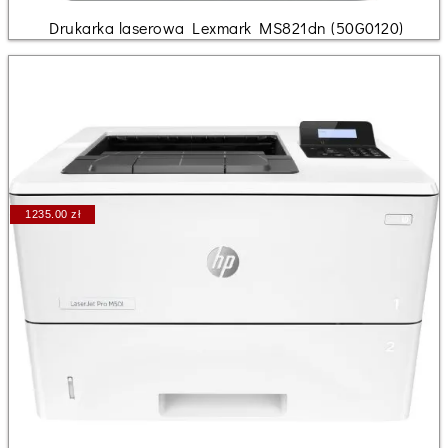
Drukarka laserowa Lexmark MS821dn (50G0120)
1235.00 zł