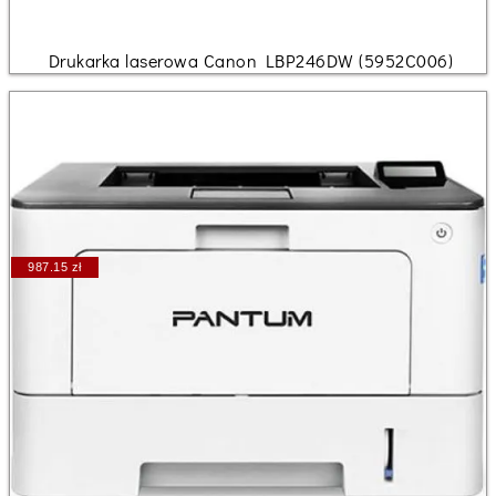
Drukarka laserowa Canon LBP246DW (5952C006)
987.15 zł