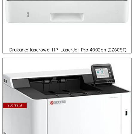
Drukarka laserowa HP LaserJet Pro 4002dn (2Z605F)
930.99 zł