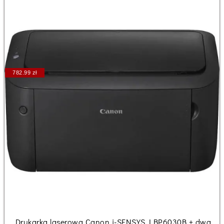
782.99 zł
Drukarka laserowa Canon i-SENSYS LBP6030B + dwa