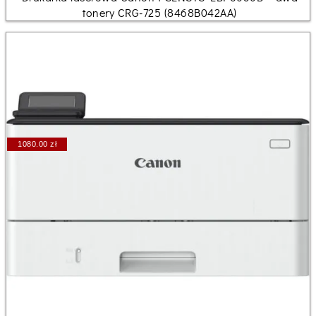
tonery CRG-725 (8468B042AA)
1080.00 zł