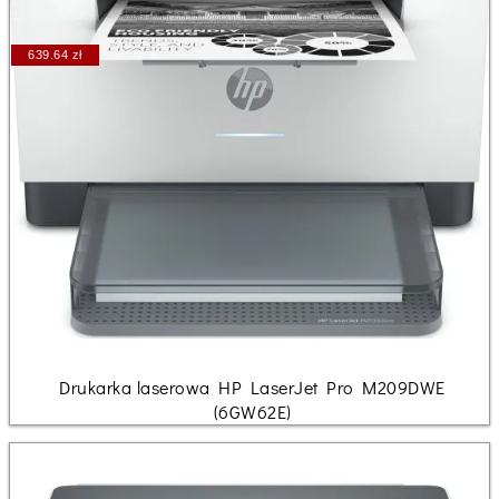
639.64 zł
Drukarka laserowa HP LaserJet Pro M209DWE
(6GW62E)