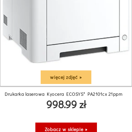
więcej zdjęć »
Drukarka laserowa Kyocera ECOSYS* PA2101cx 21ppm
998.99 zł
Zobacz w sklepie »