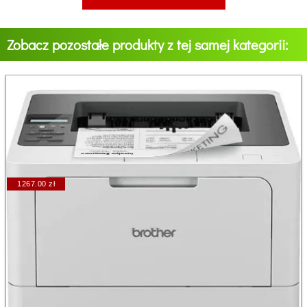
Zobacz pozostałe produkty z tej samej kategorii:
1267.00 zł