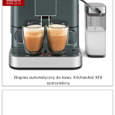
8999.00 zł
8099.10 zł
Ekspres automatyczny do kawy KitchenAid KF8
szarozielony