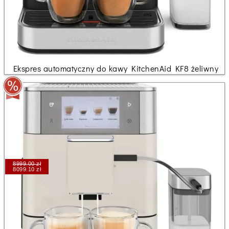
Ekspres automatyczny do kawy KitchenAid KF8 żeliwny
8999.00 zł
8099.10 zł