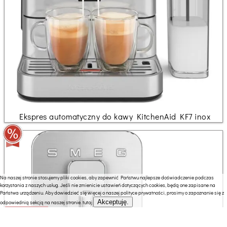
Ekspres automatyczny do kawy KitchenAid KF7 inox
Na naszej stronie stosujemy pliki cookies, aby zapewnić Państwu najlepsze doświadczenie podczas
korzystania z naszych usług. Jeśli nie zmienicie ustawień dotyczących cookies, będą one zapisane na
Państwa urządzeniu. Aby dowiedzieć się więcej o naszej polityce prywatności, prosimy o zapoznanie się z
Akceptuję.
odpowiednią sekcją na naszej stronie.
tutaj
3599.00 zł
2663.26 zł