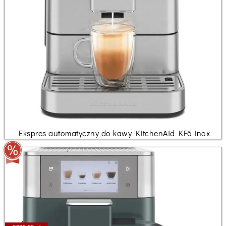
Ekspres automatyczny do kawy KitchenAid KF6 inox