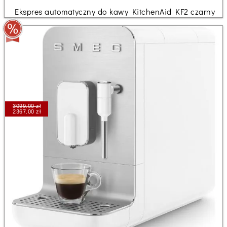
Ekspres automatyczny do kawy KitchenAid KF2 czarny
3099.00 zł
2367.00 zł