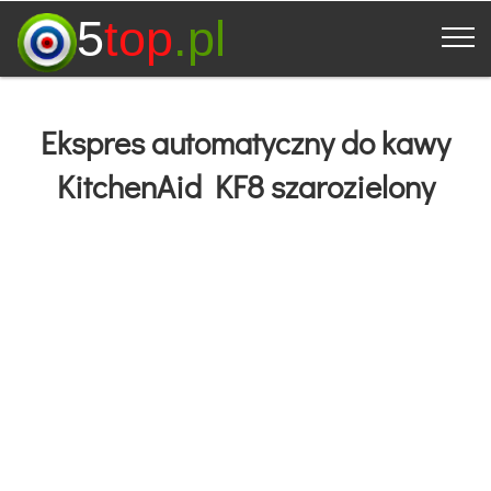
5
top
.pl
Ekspres automatyczny do kawy
KitchenAid KF8 szarozielony