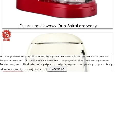
Ekspres przelewowy Drip Spiral czerwony
Na naszej stronie stosujemy pliki cookies, aby zapewnić Państwu najlepsze doświadczenie podczas
korzystania z naszych usług. Jeśli nie zmienicie ustawień dotyczących cookies, będą one zapisane na
Państwa urządzeniu. Aby dowiedzieć się więcej o naszej polityce prywatności, prosimy o zapoznanie się z
Akceptuję.
odpowiednią sekcją na naszej stronie.
tutaj
879.00 zł
597.00 zł