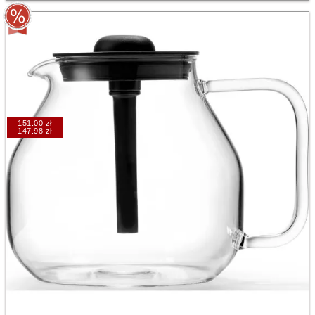
151.00 zł
147.98 zł