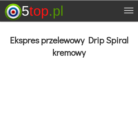
5
top
.pl
Ekspres przelewowy Drip Spiral
kremowy