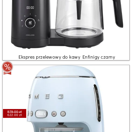
Ekspres przelewowy do kawy Enfinigy czarny
879.00 zł
622.00 zł