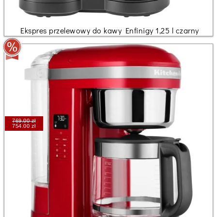
Ekspres przelewowy do kawy Enfinigy 1,25 l czarny
769.00 zł
754.00 zł