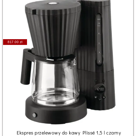
817.00 zł
Ekspres przelewowy do kawy Plissé 1,5 l czarny