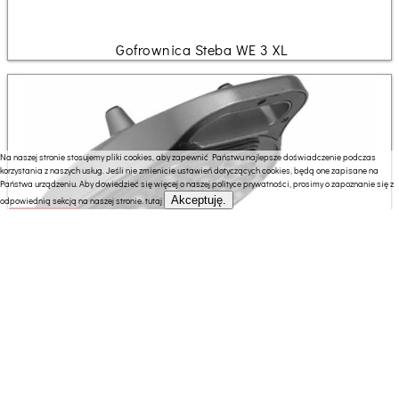
Gofrownica Steba WE 3 XL
Na naszej stronie stosujemy pliki cookies, aby zapewnić Państwu najlepsze doświadczenie podczas
korzystania z naszych usług. Jeśli nie zmienicie ustawień dotyczących cookies, będą one zapisane na
Państwa urządzeniu. Aby dowiedzieć się więcej o naszej polityce prywatności, prosimy o zapoznanie się z
Akceptuję.
odpowiednią sekcją na naszej stronie.
tutaj
139.94 zł