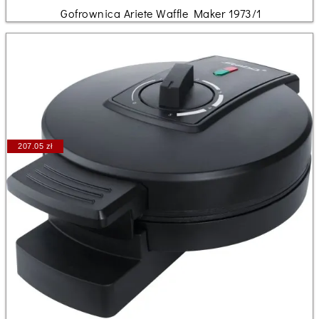
Gofrownica Ariete Waffle Maker 1973/1
207.05 zł