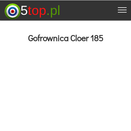
5
top
.pl
Gofrownica Cloer 185