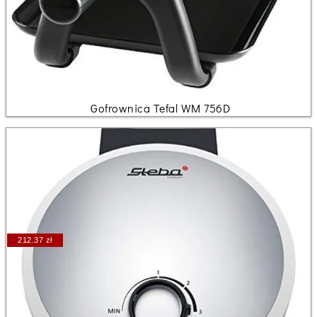
Gofrownica Tefal WM 756D
212.37 zł