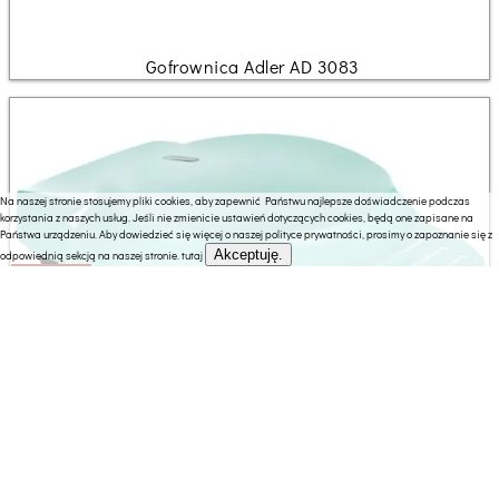
Gofrownica Adler AD 3083
Na naszej stronie stosujemy pliki cookies, aby zapewnić Państwu najlepsze doświadczenie podczas
korzystania z naszych usług. Jeśli nie zmienicie ustawień dotyczących cookies, będą one zapisane na
Państwa urządzeniu. Aby dowiedzieć się więcej o naszej polityce prywatności, prosimy o zapoznanie się z
Akceptuję.
odpowiednią sekcją na naszej stronie.
tutaj
69.00 zł