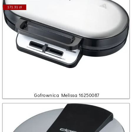
171.31 zł
Gofrownica Melissa 16250087