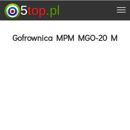
5
top
.pl
Gofrownica MPM MGO-20 M