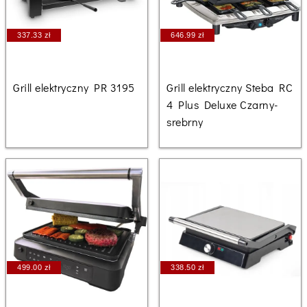
337.33 zł
646.99 zł
Grill elektryczny PR 3195
Grill elektryczny Steba RC
4 Plus Deluxe Czarny-
srebrny
499.00 zł
338.50 zł