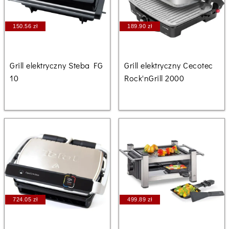
150.56 zł
189.90 zł
Grill elektryczny Steba FG
Grill elektryczny Cecotec
10
Rock'nGrill 2000
724.05 zł
499.89 zł