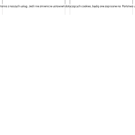
ania z naszych usług. Jeśli nie zmienicie ustawień dotyczących cookies, będą one zapisane na Państwa ur
Grill elektryczny Sencor
Grill elektryczny Solis
SBG 206BK
223.96 zł
585.95 zł
Grill elektryczny Sencor
Grill elektryczny Tefal
SBG 106BK
GC7508