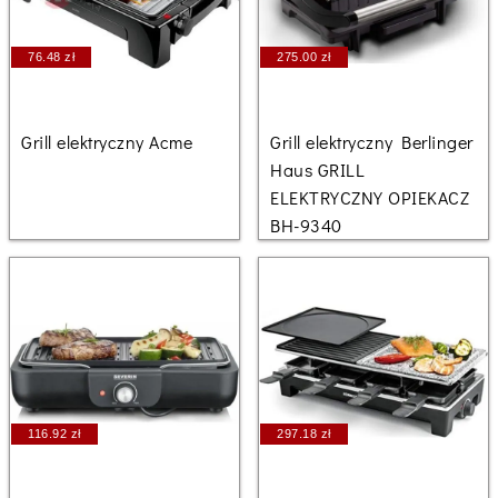
76.48 zł
275.00 zł
Grill elektryczny Acme
Grill elektryczny Berlinger
Haus GRILL
ELEKTRYCZNY OPIEKACZ
BH-9340
116.92 zł
297.18 zł