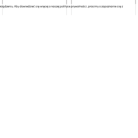
ządzeniu. Aby dowiedzieć się więcej o naszej polityce prywatności, prosimy o zapoznanie się z
Grill elektryczny Tefal
Grill elektryczny Melissa
GC722
221.99 zł
200.90 zł
Grill elektryczny Duronic
Grill elektryczny ECG
GP20
KG100