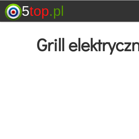
5
top
.pl
Grill elektryc