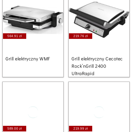
564.91 zł
219.76 zł
Grill elektryczny WMF
Grill elektryczny Cecotec
Rock’nGrill 2400
UltraRapid
589.00 zł
219.99 zł