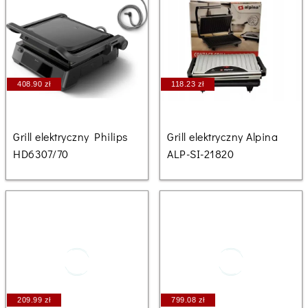
408.90 zł
118.23 zł
Grill elektryczny Philips
Grill elektryczny Alpina
HD6307/70
ALP-SI-21820
209.99 zł
799.08 zł