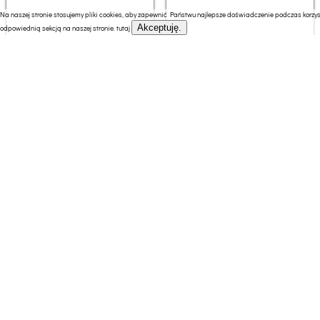
Na naszej stronie stosujemy pliki cookies, aby zapewnić Państwu najlepsze doświadczenie podczas korzyst
Akceptuję.
odpowiednią sekcją na naszej stronie.
tutaj
Grill elektryczny Tefal
Grill elektryczny Husla
OptiGrill+ XL GC728D10
73925
152.08 zł
339.00 zł
Grill elektryczny Tristar |
Grill elektryczny Eta
Multifunctional grill pan
XL | | Diameter 30 cm |
grill | 1500 W | Lid