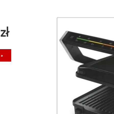
zł
 »