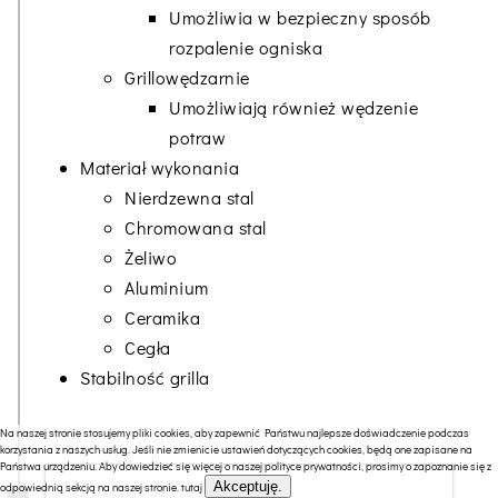
Umożliwia w bezpieczny sposób
rozpalenie ogniska
Grillowędzarnie
Umożliwiają również wędzenie
potraw
Materiał wykonania
Nierdzewna stal
Chromowana stal
Żeliwo
Aluminium
Ceramika
Cegła
Stabilność grilla
Na naszej stronie stosujemy pliki cookies, aby zapewnić Państwu najlepsze doświadczenie podczas
korzystania z naszych usług. Jeśli nie zmienicie ustawień dotyczących cookies, będą one zapisane na
Państwa urządzeniu. Aby dowiedzieć się więcej o naszej polityce prywatności, prosimy o zapoznanie się z
Akceptuję.
odpowiednią sekcją na naszej stronie.
tutaj