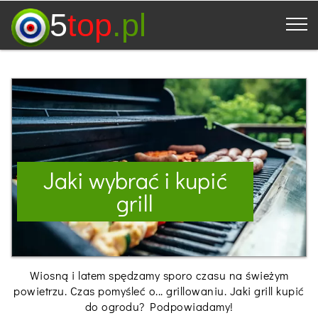
5
top
.pl
Jaki wybrać i kupić
grill
Wiosną i latem spędzamy sporo czasu na świeżym
powietrzu. Czas pomyśleć o... grillowaniu. Jaki grill kupić
do ogrodu? Podpowiadamy!