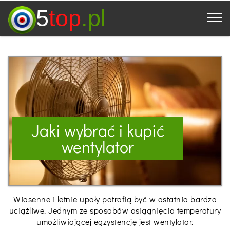
5
top
.pl
Jaki wybrać i kupić
wentylator
Wiosenne i letnie upały potrafią być w ostatnio bardzo
uciążliwe. Jednym ze sposobów osiągnięcia temperatury
umożliwiającej egzystencję jest wentylator.