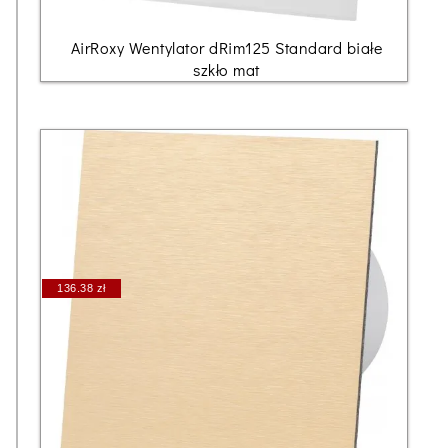
AirRoxy Wentylator dRim125 Standard białe
szkło mat
136.38 zł