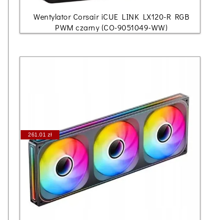
Wentylator Corsair iCUE LINK LX120-R RGB
PWM czarny (CO-9051049-WW)
261.01 zł