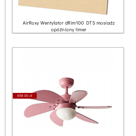
AirRoxy Wentylator dRim100 DTS mosiadz
opóźniony timer
659.00 zł