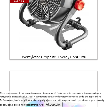
215.47 zł
Wentylator Graphite Energy+ 58G080
Na naszej stronie stosujemy pliki cookies, aby zapewnić Państwu najlepsze doświadczenie podczas
korzystania z naszych usług. Jeśli nie zmienicie ustawień dotyczących cookies, będą one zapisane na
Państwa urządzeniu. Aby dowiedzieć się więcej o naszej polityce prywatności, prosimy o zapoznanie się z
Akceptuję.
odpowiednią sekcją na naszej stronie.
tutaj