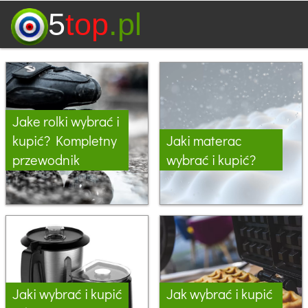
5
top
.pl
Jake rolki wybrać i
kupić? Kompletny
Jaki materac
przewodnik
wybrać i kupić?
Jaki wybrać i kupić
Jak wybrać i kupić