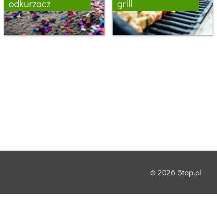
odkurzacz
grill
©
2026
5top.pl