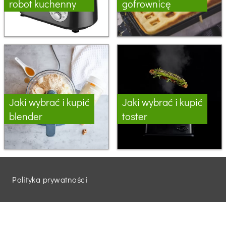
robot kuchenny
gofrownicę
Jaki wybrać i kupić
Jaki wybrać i kupić
blender
toster
Polityka prywatności