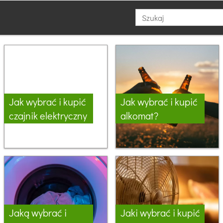
Jak wybrać i kupić
Jak wybrać i kupić
czajnik elektryczny
alkomat?
Jaką wybrać i
Jaki wybrać i kupić