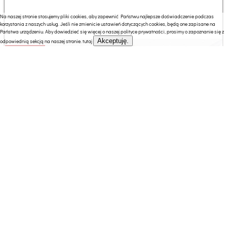
Na naszej stronie stosujemy pliki cookies, aby zapewnić Państwu najlepsze doświadczenie podczas
korzystania z naszych usług. Jeśli nie zmienicie ustawień dotyczących cookies, będą one zapisane na
Państwa urządzeniu. Aby dowiedzieć się więcej o naszej polityce prywatności, prosimy o zapoznanie się z
Akceptuję.
odpowiednią sekcją na naszej stronie.
tutaj
749.00 zł
Hilding Materac nawierzchniowy Alt Hilding 100/200
cm Tencel