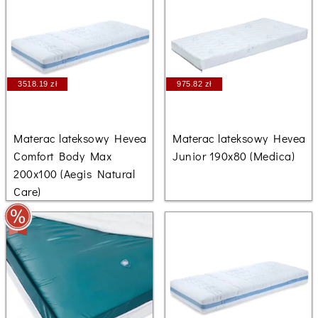
3518.19 zł
975.82 zł
Materac lateksowy Hevea
Materac lateksowy Hevea
Comfort Body Max
Junior 190x80 (Medica)
200x100 (Aegis Natural
Care)