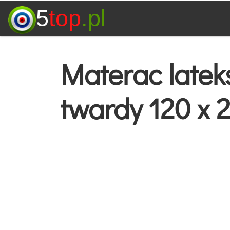
5
top
.pl
Materac late
twardy 120 x 