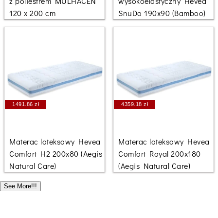
z poliestrem MULHACEN
wysokoelastyczny Hevea
120 x 200 cm
SnuDo 190x90 (Bamboo)
1491.86 zł
4359.18 zł
Materac lateksowy Hevea
Materac lateksowy Hevea
Comfort H2 200x80 (Aegis
Comfort Royal 200x180
Natural Care)
(Aegis Natural Care)
See More!!!