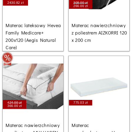
2430.82 zł
308.00 zł
266.00 zł
Materac lateksowy Hevea
Materac nawierzchniowy
Family Medicare+
z poliestrem AIZKORRI 120
200x120 (Aegis Natural
x 200 cm
Care)
424.00 zł
775.03 zł
366.00 zł
Materac nawierzchniowy
Materac