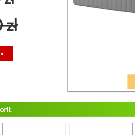
 zł
 »
rii: