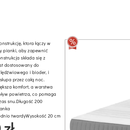
nstrukcję, ktora łączy w
y pianki, aby zapewnić
nstrukcja składa się z
est dostosowany do
lędźwiowego i bioder, i
łupa przez całą noc.
iększa komfort, a warstwa
epływ powietrza, co pomaga
zas snu.Długość 200
ianka
ednio twardyWysokość 20 cm
 zł