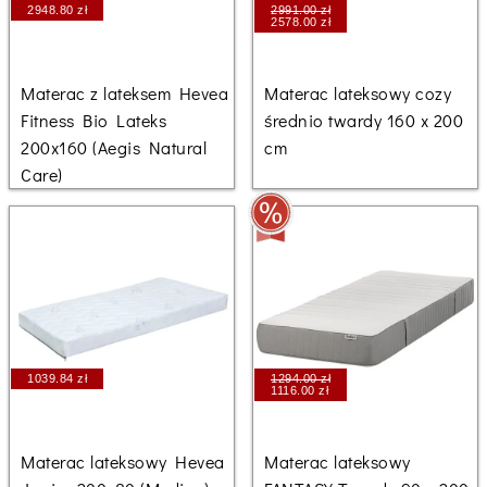
2948.80 zł
2991.00 zł
2578.00 zł
Materac z lateksem Hevea
Materac lateksowy cozy
Fitness Bio Lateks
średnio twardy 160 x 200
200x160 (Aegis Natural
cm
Care)
1039.84 zł
1294.00 zł
1116.00 zł
Materac lateksowy Hevea
Materac lateksowy