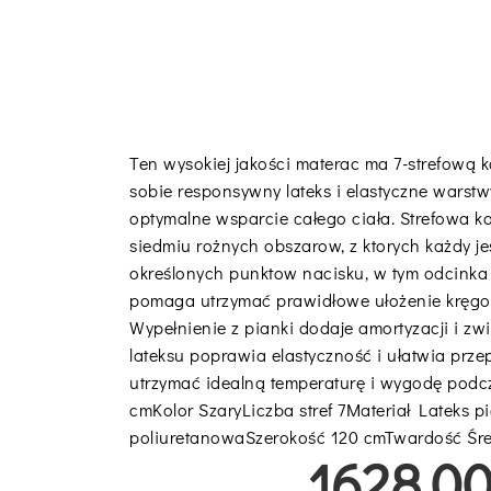
Ten wysokiej jakości materac ma 7-strefową ko
sobie responsywny lateks i elastyczne warstw
optymalne wsparcie całego ciała. Strefowa ko
siedmiu rożnych obszarow, z ktorych każdy j
określonych punktow nacisku, w tym odcinka 
pomaga utrzymać prawidłowe ułożenie kręgos
Wypełnienie z pianki dodaje amortyzacji i zw
lateksu poprawia elastyczność i ułatwia prz
utrzymać idealną temperaturę i wygodę podc
cmKolor SzaryLiczba stref 7Materiał Lateks p
poliuretanowaSzerokość 120 cmTwardość Śr
1628.00