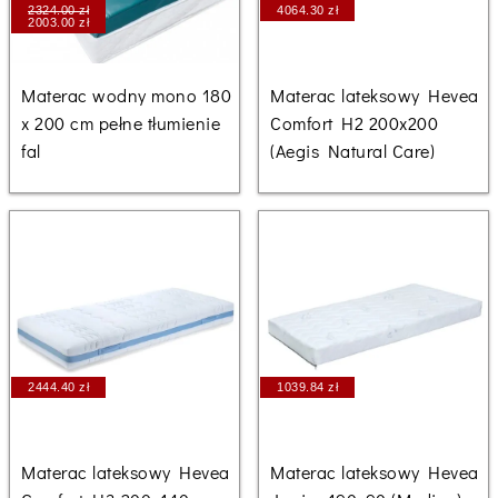
2324.00 zł
4064.30 zł
2003.00 zł
Materac wodny mono 180
Materac lateksowy Hevea
x 200 cm pełne tłumienie
Comfort H2 200x200
fal
(Aegis Natural Care)
2444.40 zł
1039.84 zł
Materac lateksowy Hevea
Materac lateksowy Hevea