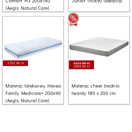
Comfort H3 200x140
Junior 190x90 (Medica)
(Aegis Natural Care)
1792.56 zł
2121.00 zł
1828.00 zł
Materac lateksowy Hevea
Materac cheer średnio
Family Medicare+ 200x90
twardy 180 x 200 cm
(Aegis Natural Care)