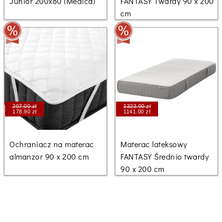
Junior 200x80 (Medica)
FANTASY Twardy 90 x 200
cm
207.00 zł
1323.00 zł
178.90 zł
1141.00 zł
Ochraniacz na materac
Materac lateksowy
almanzor 90 x 200 cm
FANTASY Średnio twardy
90 x 200 cm