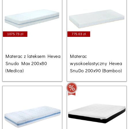
1075.73 zł
775.03 zł
Materac z lateksem Hevea
Materac
Snudo Max 200x80
wysokoelastyczny Hevea
(Medica)
SnuDo 200x90 (Bamboo)