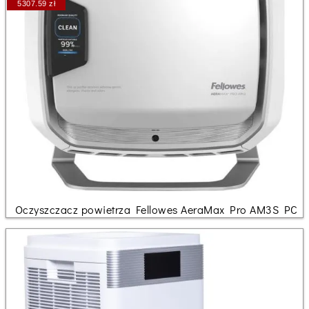
5307.59 zł
Oczyszczacz powietrza Fellowes AeraMax Pro AM3S PC