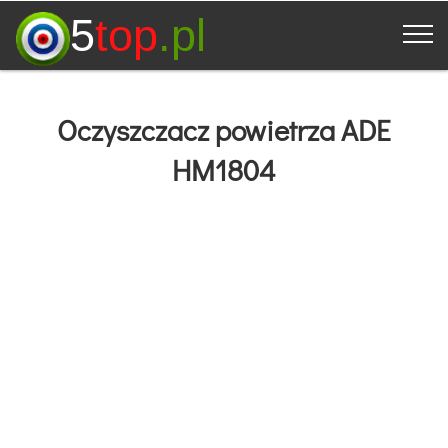
5
top
.pl
Oczyszczacz powietrza ADE
HM1804