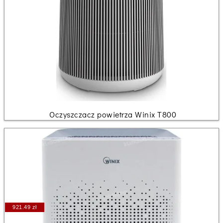
Oczyszczacz powietrza Winix T800
921.49 zł