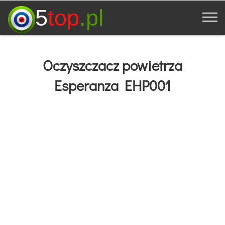
5
top
.pl
Oczyszczacz powietrza
Esperanza EHP001