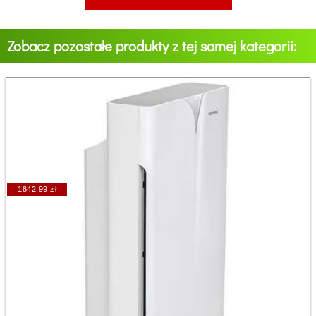
Zobacz pozostałe produkty z tej samej kategorii:
1842.99 zł