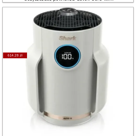
614.28 zł