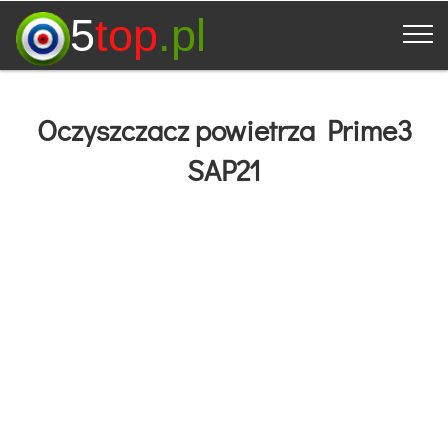
5
top
.pl
Oczyszczacz powietrza Prime3
SAP21