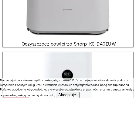
Oczyszczacz powietrza Sharp KC-D40EUW
Na naszej stronie stosujemy pliki cookies, aby zapewnić Państwu najlepsze doświadczenie podczas
korzystania z naszych usług. Jeśli nie zmienicie ustawień dotyczących cookies, będą one zapisane na
Państwa urządzeniu. Aby dowiedzieć się więcej o naszej polityce prywatności, prosimy o zapoznanie się z
Akceptuję.
odpowiednią sekcją na naszej stronie.
tutaj
1099.00 zł