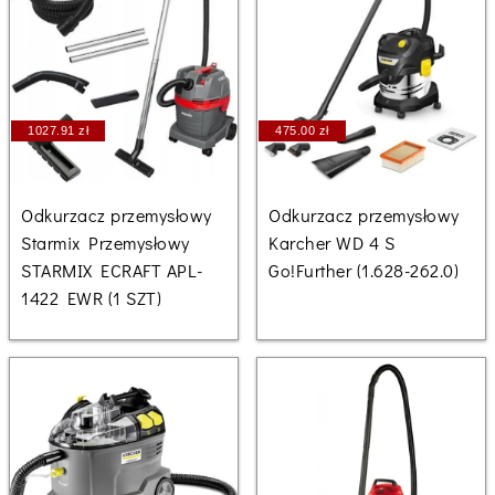
1027.91 zł
475.00 zł
Odkurzacz przemysłowy
Odkurzacz przemysłowy
Starmix Przemysłowy
Karcher WD 4 S
STARMIX ECRAFT APL-
Go!Further (1.628-262.0)
1422 EWR (1 SZT)