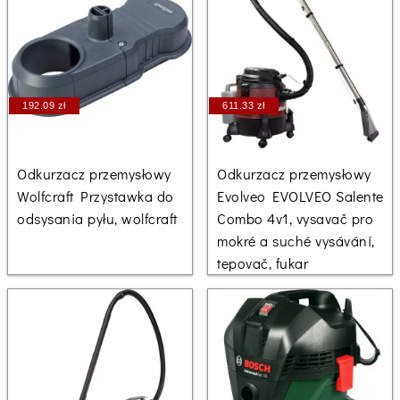
192.09 zł
611.33 zł
Odkurzacz przemysłowy
Odkurzacz przemysłowy
Wolfcraft Przystawka do
Evolveo EVOLVEO Salente
odsysania pyłu, wolfcraft
Combo 4v1, vysavač pro
mokré a suché vysávání,
tepovač, fukar