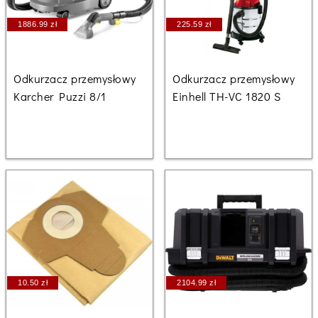
1886.99 zł
225.59 zł
Odkurzacz przemysłowy
Odkurzacz przemysłowy
Karcher Puzzi 8/1
Einhell TH-VC 1820 S
10.50 zł
2104.99 zł