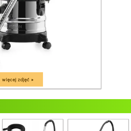
więcej zdjęć »