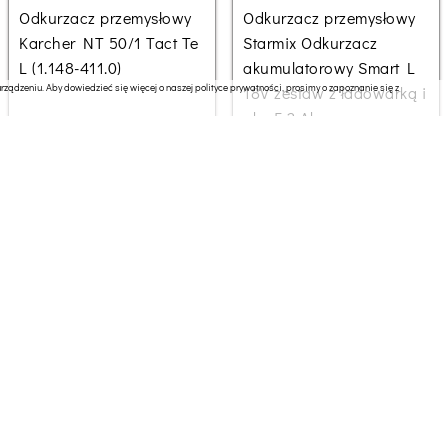
Odkurzacz przemysłowy
Odkurzacz przemysłowy
Karcher NT 50/1 Tact Te
Starmix Odkurzacz
L (1.148-411.0)
akumulatorowy Smart L
ządzeniu. Aby dowiedzieć się więcej o naszej polityce prywatności, prosimy o zapoznanie się z
18V zestaw z ładowarką i
aku 5.2 Ah
332.95 zł
2564.53 zł
Odkurzacz przemysłowy
Odkurzacz przemysłowy
Fieldmann FDU 2003-E
Flex S 44 L AC