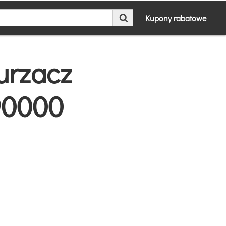
Kupony rabatowe
urzacz
90000