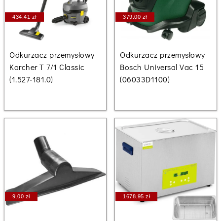
434.41 zł
379.00 zł
Odkurzacz przemysłowy
Odkurzacz przemysłowy
Karcher T 7/1 Classic
Bosch Universal Vac 15
(1.527-181.0)
(06033D1100)
9.00 zł
1678.95 zł