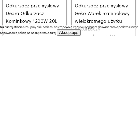
Odkurzacz przemysłowy
Odkurzacz przemysłowy
Dedra Odkurzacz
Geko Worek materiałowy
Kominkowy 1200W 20L
wielokrotnego użytku
Na naszej stronie stosujemy pliki cookies, aby zapewnić Państwu najlepsze doświadczenie podczas korzyst
odkurzaczy
Akceptuję.
odpowiednią sekcją na naszej stronie.
tutaj
przemysłowych (1)
804.92 zł
389.99 zł
Odkurzacz przemysłowy
Odkurzacz przemysłowy
Metabo METABO.VACUUM
Tokachi Odkurzacz
CLEANER AS 20 L PC
przemysłowy bezworkowy