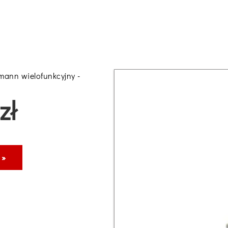
ann wielofunkcyjny -
zł
 »