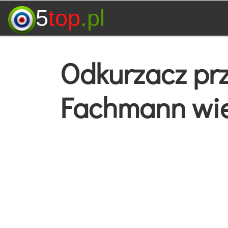
5
top
.pl
Odkurzacz pr
Fachmann wie