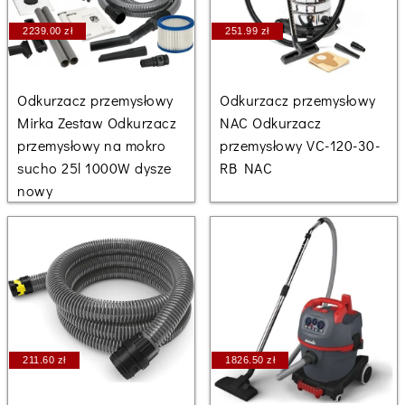
2239.00 zł
251.99 zł
Odkurzacz przemysłowy
Odkurzacz przemysłowy
Mirka Zestaw Odkurzacz
NAC Odkurzacz
przemysłowy na mokro
przemysłowy VC-120-30-
sucho 25l 1000W dysze
RB NAC
nowy
211.60 zł
1826.50 zł