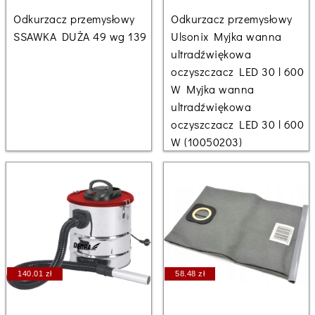
Odkurzacz przemysłowy
Odkurzacz przemysłowy
SSAWKA DUŻA 49 wg 139
Ulsonix Myjka wanna
ultradźwiękowa
oczyszczacz LED 30 l 600
W Myjka wanna
ultradźwiękowa
oczyszczacz LED 30 l 600
W (10050203)
140.01 zł
58.48 zł