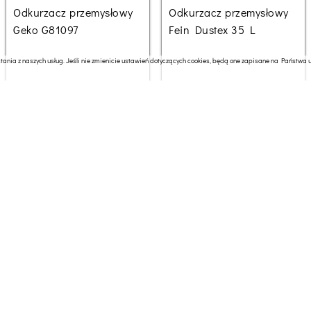
Odkurzacz przemysłowy
Odkurzacz przemysłowy
Geko G81097
Fein Dustex 35 L
ania z naszych usług. Jeśli nie zmienicie ustawień dotyczących cookies, będą one zapisane na Państwa ur
263.50 zł
1634.89 zł
Odkurzacz przemysłowy
Odkurzacz przemysłowy
HP BLOW Odkurzacz
Dewalt DCV586MN-XJ
przemysłowy WD3300