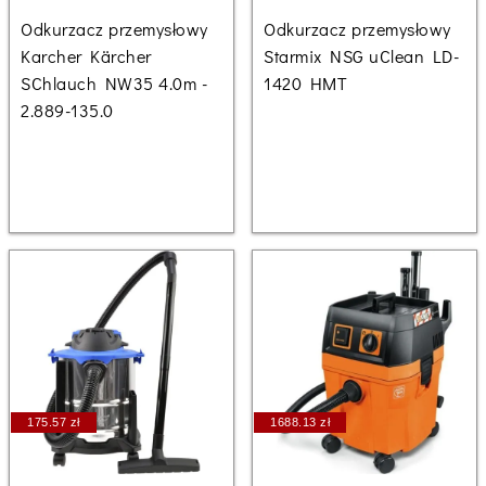
Odkurzacz przemysłowy
Odkurzacz przemysłowy
Karcher Kärcher
Starmix NSG uClean LD-
SChlauch NW35 4.0m -
1420 HMT
2.889-135.0
175.57 zł
1688.13 zł