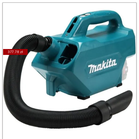
377.78 zł