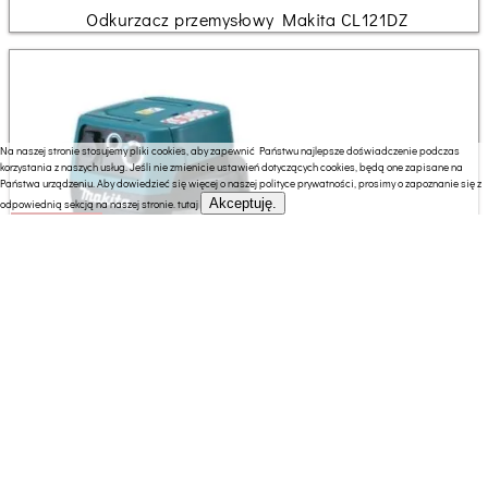
Odkurzacz przemysłowy Makita CL121DZ
Na naszej stronie stosujemy pliki cookies, aby zapewnić Państwu najlepsze doświadczenie podczas
korzystania z naszych usług. Jeśli nie zmienicie ustawień dotyczących cookies, będą one zapisane na
Państwa urządzeniu. Aby dowiedzieć się więcej o naszej polityce prywatności, prosimy o zapoznanie się z
Akceptuję.
odpowiednią sekcją na naszej stronie.
tutaj
2117.41 zł