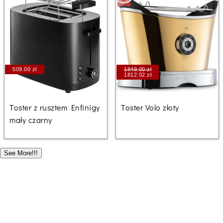
509.00 zł
1849.00 zł
1812.02 zł
Toster z rusztem Enfinigy
Toster Volo złoty
mały czarny
See More!!!