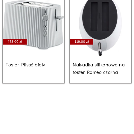
473.00 zł
119.00 zł
Toster Plissé biały
Nakładka silikonowa na
toster Romeo czarna