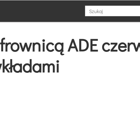
ofrownicą ADE czer
wkładami