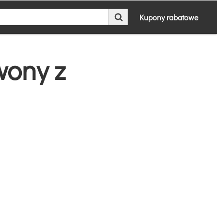
Kupony rabatowe
wony z