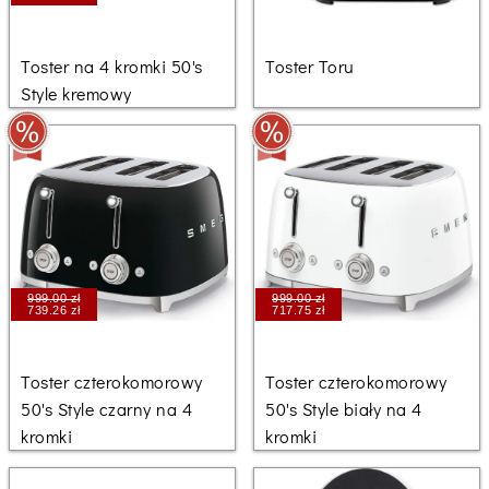
Toster na 4 kromki 50's
Toster Toru
Style kremowy
999.00 zł
999.00 zł
739.26 zł
717.75 zł
Toster czterokomorowy
Toster czterokomorowy
50's Style czarny na 4
50's Style biały na 4
kromki
kromki