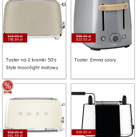
919.00 zł
896.00 zł
798.99 zł
823.00 zł
Toster na 2 kromki 50's
Toster Emma szary
Style moonlight matowy
919.00 zł
839.00 zł
661.48 zł