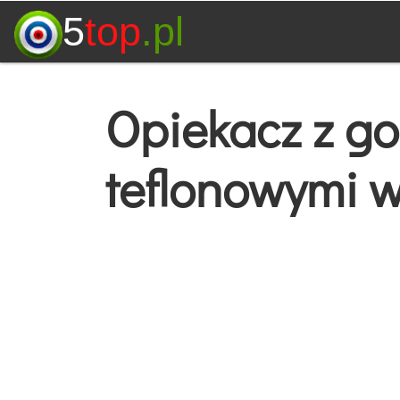
5
top
.pl
Opiekacz z g
teflonowymi 