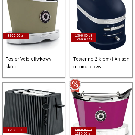
3399.00 zł
1399.00 zł
1259.00 zł
Toster Volo oliwkowy
Toster na 2 kromki Artisan
skóra
atramentowy
473.00 zł
1299.00 zł
1198.00 zł