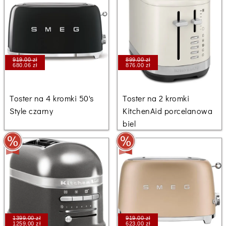
919.00 zł
899.00 zł
680.06 zł
876.00 zł
Toster na 4 kromki 50's
Toster na 2 kromki
Style czarny
KitchenAid porcelanowa
biel
1399.00 zł
919.00 zł
1259.00 zł
623.00 zł