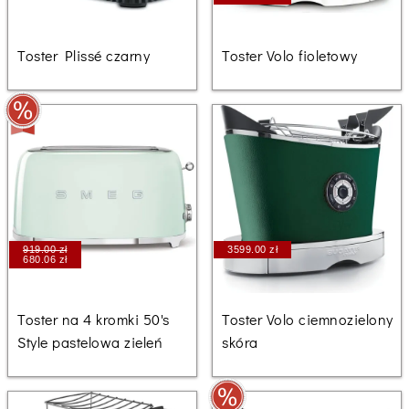
Toster Plissé czarny
Toster Volo fioletowy
919.00 zł
3599.00 zł
680.06 zł
Toster na 4 kromki 50's
Toster Volo ciemnozielony
Style pastelowa zieleń
skóra