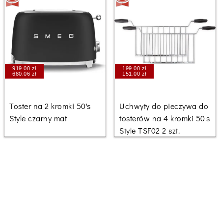
919.00 zł
199.00 zł
680.06 zł
151.00 zł
Toster na 2 kromki 50's
Uchwyty do pieczywa do
Style czarny mat
tosterów na 4 kromki 50's
Style TSF02 2 szt.