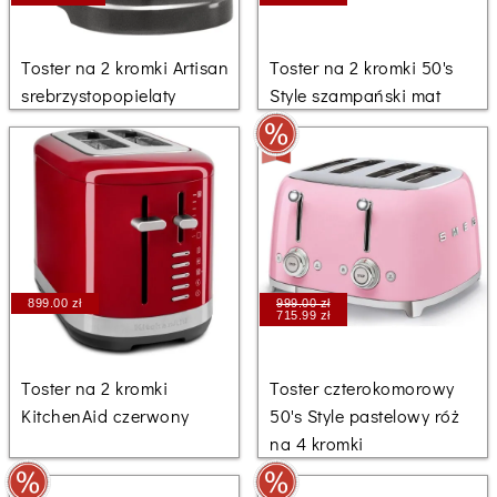
Toster na 2 kromki Artisan
Toster na 2 kromki 50's
srebrzystopopielaty
Style szampański mat
899.00 zł
999.00 zł
715.99 zł
Toster na 2 kromki
Toster czterokomorowy
KitchenAid czerwony
50's Style pastelowy róż
na 4 kromki