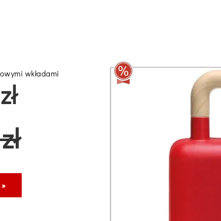
onowymi wkładami
zł
zł
 »