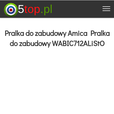
5
top
.pl
Pralka do zabudowy Amica Pralka
do zabudowy WABIC712ALiStO