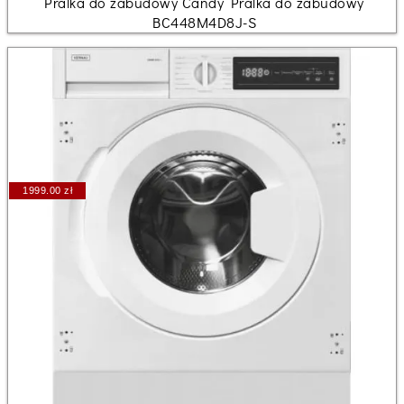
Pralka do zabudowy Candy Pralka do zabudowy
BC448M4D8J-S
1999.00 zł