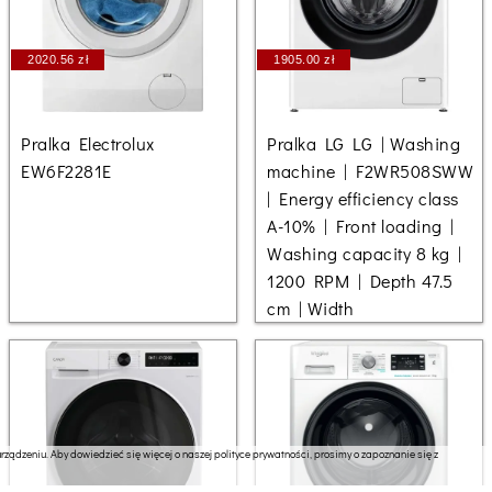
2020.56 zł
1905.00 zł
Pralka Electrolux
Pralka LG LG | Washing
EW6F2281E
machine | F2WR508SWW
| Energy efficiency class
A-10% | Front loading |
Washing capacity 8 kg |
1200 RPM | Depth 47.5
cm | Width
ządzeniu. Aby dowiedzieć się więcej o naszej polityce prywatności, prosimy o zapoznanie się z