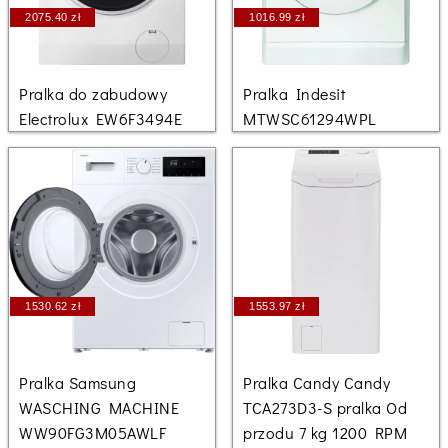
2075.40 zł
1016.99 zł
Pralka do zabudowy
Pralka Indesit
Electrolux EW6F3494E
MTWSC61294WPL
1530.62 zł
1553.97 zł
Pralka Samsung
Pralka Candy Candy
WASCHING MACHINE
TCA273D3-S pralka Od
WW90FG3M05AWLF
przodu 7 kg 1200 RPM