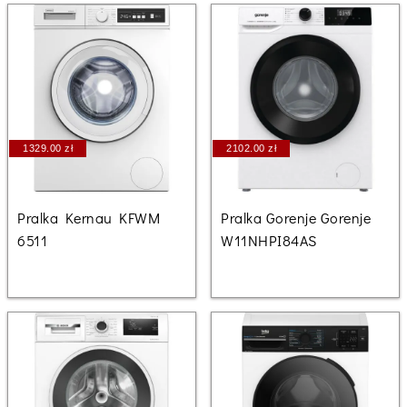
1329.00 zł
2102.00 zł
Pralka Kernau KFWM
Pralka Gorenje Gorenje
6511
W11NHPI84AS