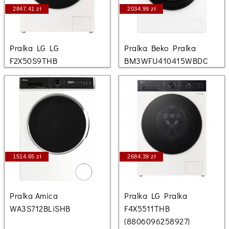
2847.41 zł
2034.99 zł
Pralka LG LG
Pralka Beko Pralka
F2X50S9THB
BM3WFU410415WBDC
1514.65 zł
2684.39 zł
Pralka Amica
Pralka LG Pralka
WA3S712BLiSHB
F4X5511THB
(8806096258927)