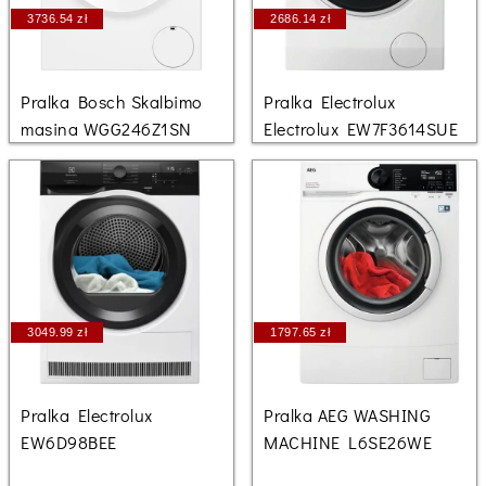
3736.54 zł
2686.14 zł
Pralka Bosch Skalbimo
Pralka Electrolux
masina WGG246Z1SN
Electrolux EW7F3614SUE
3049.99 zł
1797.65 zł
Pralka Electrolux
Pralka AEG WASHING
EW6D98BEE
MACHINE L6SE26WE