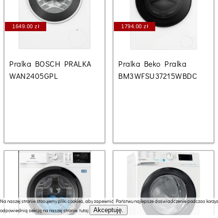
1649.00 zł
1794.00 zł
Pralka BOSCH PRALKA
Pralka Beko Pralka
WAN2405GPL
BM3WFSU37215WBDC
Na naszej stronie stosujemy pliki cookies, aby zapewnić Państwu najlepsze doświadczenie podczas korzyst
Akceptuję.
odpowiednią sekcją na naszej stronie.
tutaj