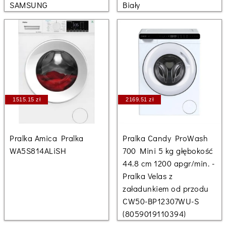
SAMSUNG
Biały
1515.15 zł
2169.51 zł
Pralka Amica Pralka
Pralka Candy ProWash
WA5S814ALiSH
700 Mini 5 kg głębokość
44.8 cm 1200 apgr/min. -
Pralka Velas z
załadunkiem od przodu
CW50-BP12307WU-S
(8059019110394)