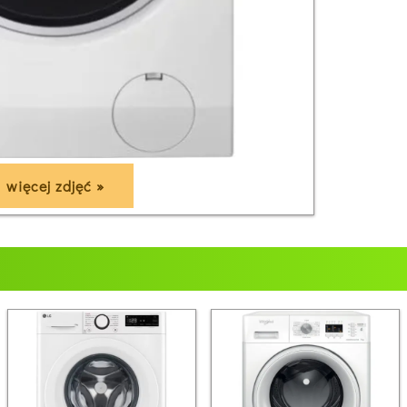
więcej zdjęć »