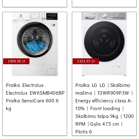
1999.00 zł
2101.57 zł
Pralka Electrolux
Pralka LG LG | Skalbimo
Electrolux EW6SMB406BP
mašina | F2WR909P3W |
Pralka SensiCare 600 6
Energy efficiency class A-
kg
10% | Front loading |
Skalbimo talpa 9kg | 1200
RPM | Gylis 47.5 cm |
Plotis 6