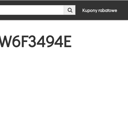
Kupony rabatowe
 EW6F3494E