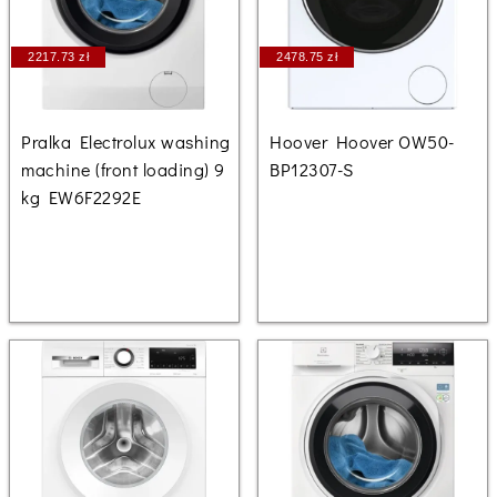
2217.73 zł
2478.75 zł
Pralka Electrolux washing
Hoover Hoover OW50-
machine (front loading) 9
BP12307-S
kg EW6F2292E