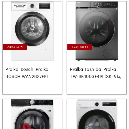
2493.64 zł
1749.00 zł
Pralka Bosch Pralka
Pralka Toshiba Pralka
BOSCH WAN2827FPL
TW-BK100GF4PL(SK) 9kg