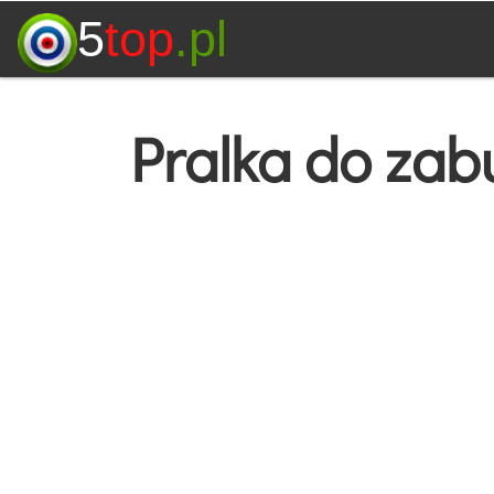
5
top
.pl
Pralka do za