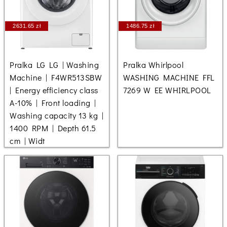
2631.65 zł
1486.75 zł
Pralka LG LG | Washing
Pralka Whirlpool
Machine | F4WR513SBW
WASHING MACHINE FFL
| Energy efficiency class
7269 W EE WHIRLPOOL
A-10% | Front loading |
Washing capacity 13 kg |
1400 RPM | Depth 61.5
cm | Widt