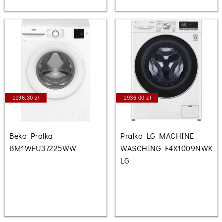
1196.30 zł
1936.00 zł
Beko Pralka
Pralka LG MACHINE
BM1WFU37225WW
WASCHING F4X1009NWK
LG