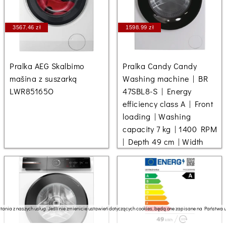
3567.46 zł
1598.99 zł
Pralka AEG Skalbimo
Pralka Candy Candy
mašina z suszarką
Washing machine | BR
LWR85165O
47SBL8-S | Energy
efficiency class A | Front
loading | Washing
capacity 7 kg | 1400 RPM
| Depth 49 cm | Width
ania z naszych usług. Jeśli nie zmienicie ustawień dotyczących cookies, będą one zapisane na Państwa ur