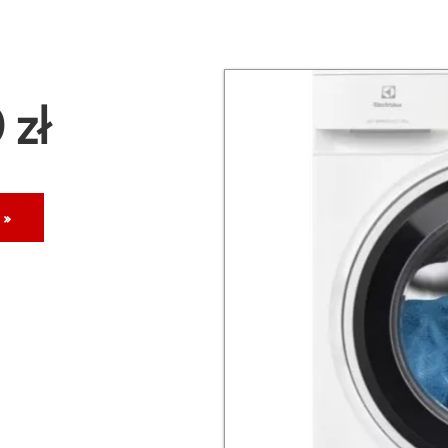
 zł
 »