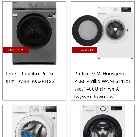
1199.90 zł
1153.26 zł
Pralka Toshiba Pralka
Pralka PKM Hausgeräte
slim TW-BL80A2PL(SS)
PKM Pralka WA7-ES1415E
7kg/1400Umin wh A
(wysyłka towarów)