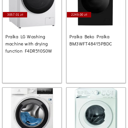
3057.01 zł
2249.00 zł
Pralka LG Washing
Pralka Beko Pralka
machine with drying
BM3WFT48415PBDC
function F4DR510S0W