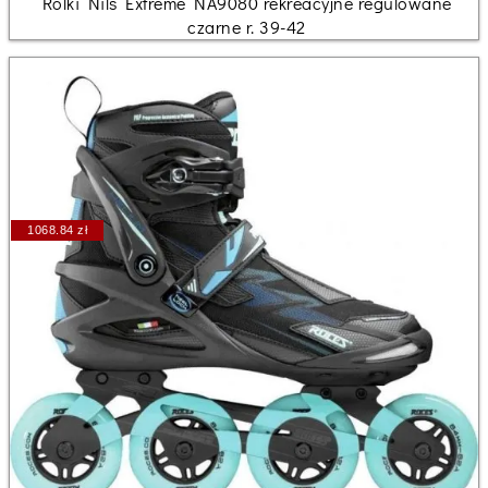
Rolki Nils Extreme NA9080 rekreacyjne regulowane
czarne r. 39-42
1068.84 zł