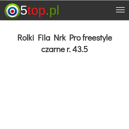
5
top
.pl
Rolki Fila Nrk Pro freestyle
czarne r. 43.5