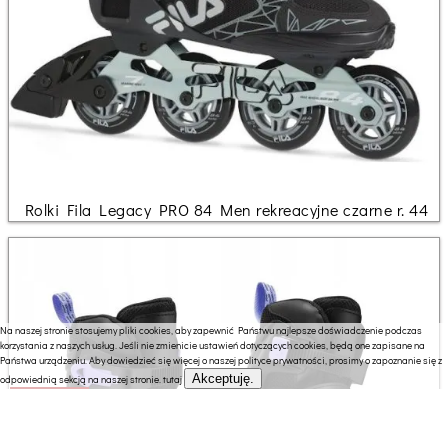
Rolki Fila Legacy PRO 84 Men rekreacyjne czarne r. 44
Na naszej stronie stosujemy pliki cookies, aby zapewnić Państwu najlepsze doświadczenie podczas
korzystania z naszych usług. Jeśli nie zmienicie ustawień dotyczących cookies, będą one zapisane na
Państwa urządzeniu. Aby dowiedzieć się więcej o naszej polityce prywatności, prosimy o zapoznanie się z
Akceptuję.
odpowiednią sekcją na naszej stronie.
tutaj
172.77 zł