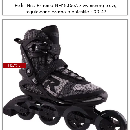
Rolki Nils Extreme NH18366A z wymienną płozą
regulowane czarno-niebieskie r. 39-42
882.73 zł