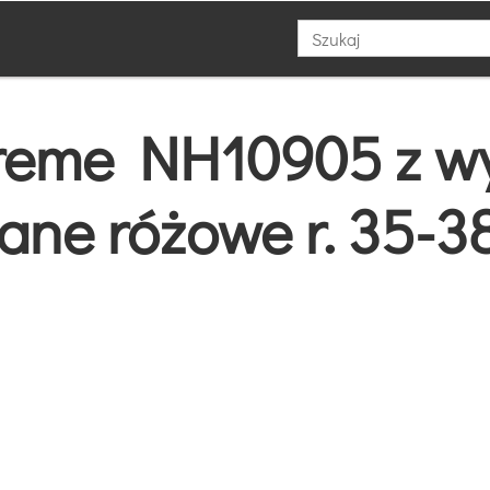
xtreme NH10905 z 
ane różowe r. 35-3