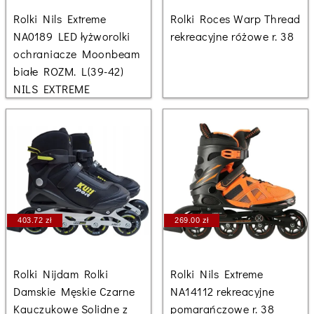
Rolki Nils Extreme
Rolki Roces Warp Thread
NA0189 LED łyżworolki
rekreacyjne różowe r. 38
ochraniacze Moonbeam
białe ROZM. L(39-42)
NILS EXTREME
403.72 zł
269.00 zł
Rolki Nijdam Rolki
Rolki Nils Extreme
Damskie Męskie Czarne
NA14112 rekreacyjne
Kauczukowe Solidne z
pomarańczowe r. 38