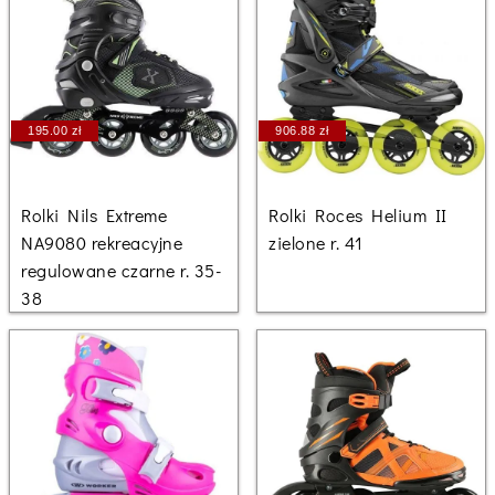
195.00 zł
906.88 zł
Rolki Nils Extreme
Rolki Roces Helium II
NA9080 rekreacyjne
zielone r. 41
regulowane czarne r. 35-
38