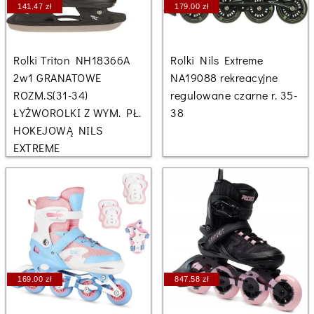
141.47 zł
179.00 zł
Rolki Triton NH18366A
Rolki Nils Extreme
2w1 GRANATOWE
NA19088 rekreacyjne
ROZM.S(31-34)
regulowane czarne r. 35-
ŁYŻWOROLKI Z WYM. PŁ.
38
HOKEJOWĄ NILS
EXTREME
169.00 zł
847.58 zł