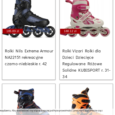
185.89 zł
188.12 zł
Rolki Nils Extreme Armour
Rolki Vizari Rolki dla
NA22151 rekreacyjne
Dzieci Dziecięce
czarno-niebieskie r. 42
Regulowane Różowe
Solidne KUBISPORT r. 31-
34
ządzeniu. Aby dowiedzieć się więcej o naszej polityce prywatności, prosimy o zapoznanie się z