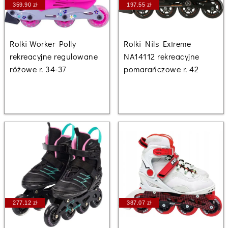
359.90 zł
197.55 zł
Rolki Worker Polly
Rolki Nils Extreme
rekreacyjne regulowane
NA14112 rekreacyjne
różowe r. 34-37
pomarańczowe r. 42
277.12 zł
387.07 zł