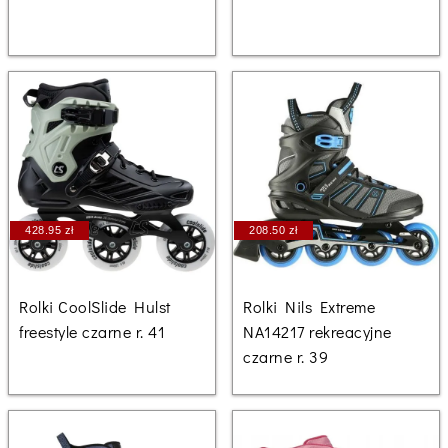
428.95 zł
208.50 zł
Rolki CoolSlide Hulst
Rolki Nils Extreme
freestyle czarne r. 41
NA14217 rekreacyjne
czarne r. 39