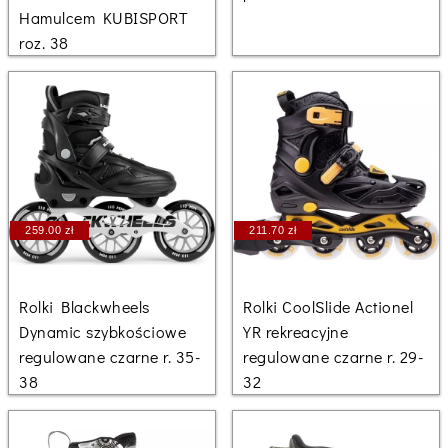
Hamulcem KUBISPORT
roz. 38
259.00 zł
211.70 zł
Rolki Blackwheels
Rolki CoolSlide Actionel
Dynamic szybkościowe
YR rekreacyjne
regulowane czarne r. 35-
regulowane czarne r. 29-
38
32