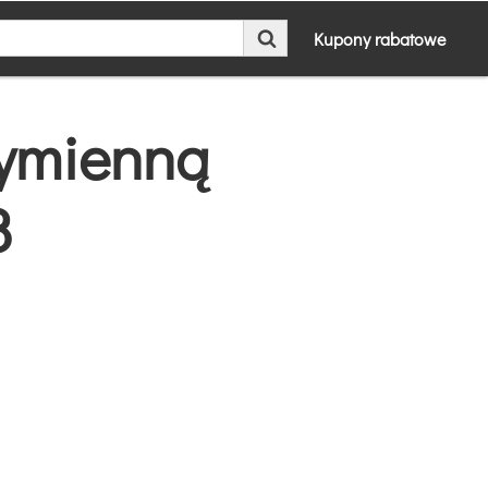
Kupony rabatowe
wymienną
8