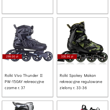
299.00 zł
335.96 zł
Rolki Vivo Thunder II
Rolki Spokey Makan
PW-150AY rekreacyjne
rekreacyjne regulowane
czarne r. 37
zielony r. 33-36