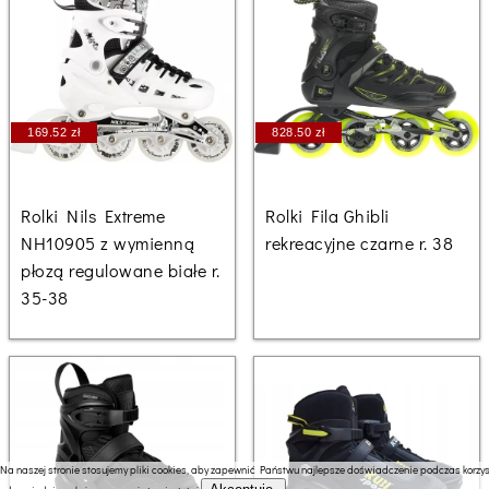
169.52 zł
828.50 zł
Rolki Nils Extreme
Rolki Fila Ghibli
NH10905 z wymienną
rekreacyjne czarne r. 38
płozą regulowane białe r.
35-38
Na naszej stronie stosujemy pliki cookies, aby zapewnić Państwu najlepsze doświadczenie podczas korzyst