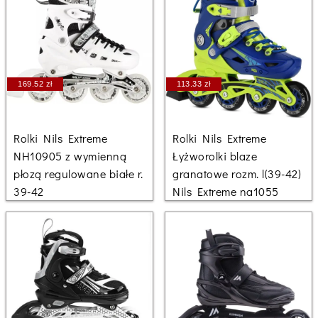
169.52 zł
113.33 zł
Rolki Nils Extreme
Rolki Nils Extreme
NH10905 z wymienną
Łyżworolki blaze
płozą regulowane białe r.
granatowe rozm. l(39-42)
39-42
Nils Extreme na1055