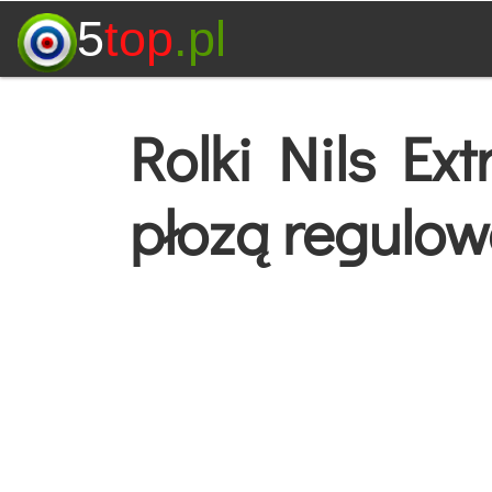
5
top
.pl
Rolki Nils E
płozą regulow