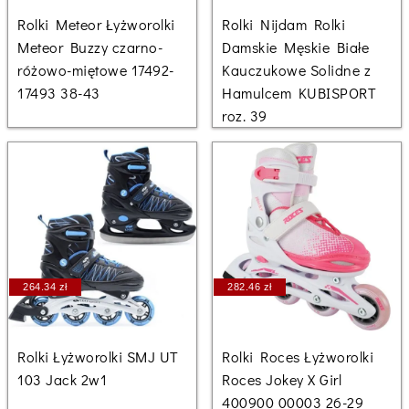
Rolki Meteor Łyżworolki
Rolki Nijdam Rolki
Meteor Buzzy czarno-
Damskie Męskie Białe
różowo-miętowe 17492-
Kauczukowe Solidne z
17493 38-43
Hamulcem KUBISPORT
roz. 39
264.34 zł
282.46 zł
Rolki Łyżworolki SMJ UT
Rolki Roces Łyżworolki
103 Jack 2w1
Roces Jokey X Girl
400900 00003 26-29