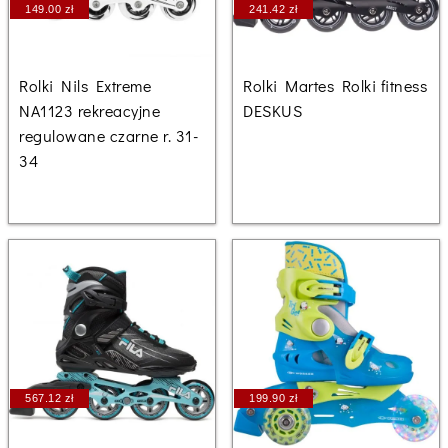
149.00 zł
241.42 zł
Rolki Nils Extreme
Rolki Martes Rolki fitness
NA1123 rekreacyjne
DESKUS
regulowane czarne r. 31-
34
567.12 zł
199.90 zł