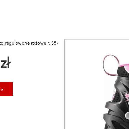
ą regulowane rożowe r. 35-
zł
 »