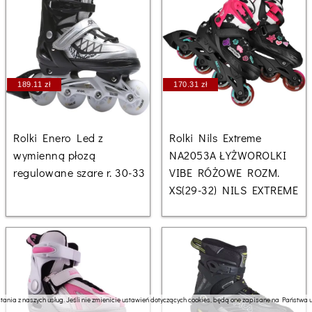
189.11 zł
170.31 zł
Rolki Enero Led z
Rolki Nils Extreme
wymienną płozą
NA2053A ŁYŻWOROLKI
regulowane szare r. 30-33
VIBE RÓŻOWE ROZM.
XS(29-32) NILS EXTREME
ania z naszych usług. Jeśli nie zmienicie ustawień dotyczących cookies, będą one zapisane na Państwa ur