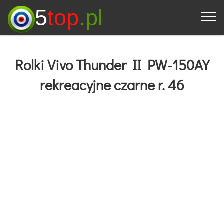
5
top
.pl
Rolki Vivo Thunder II PW-150AY
rekreacyjne czarne r. 46