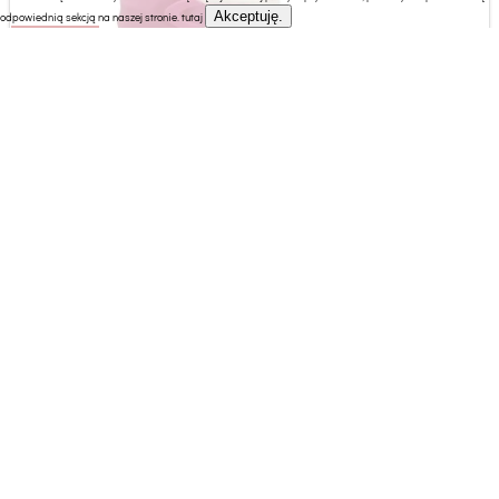
Akceptuję.
odpowiednią sekcją na naszej stronie.
tutaj
196.86 zł
Rolki Spokey Rolki dla Dzieci Dziecięce Regulowane
Różowe Solidne KUBISPORT r. 39-42