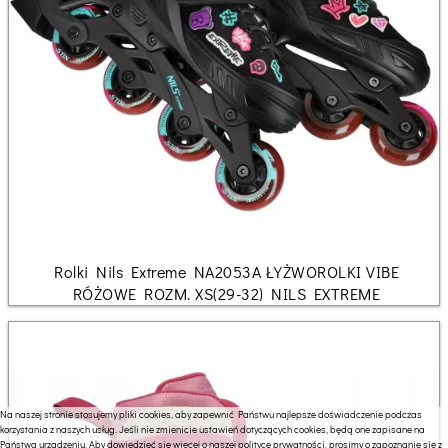
Rolki Nils Extreme NA2053A ŁYŻWOROLKI VIBE
RÓŻOWE ROZM. XS(29-32) NILS EXTREME
Na naszej stronie stosujemy pliki cookies, aby zapewnić Państwu najlepsze doświadczenie podczas
korzystania z naszych usług. Jeśli nie zmienicie ustawień dotyczących cookies, będą one zapisane na
Państwa urządzeniu. Aby dowiedzieć się więcej o naszej polityce prywatności, prosimy o zapoznanie się z