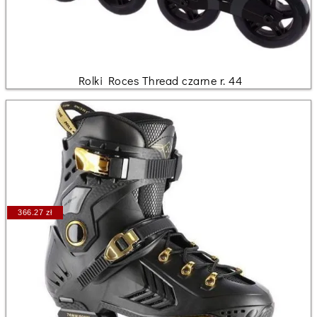
Rolki Roces Thread czarne r. 44
366.27 zł