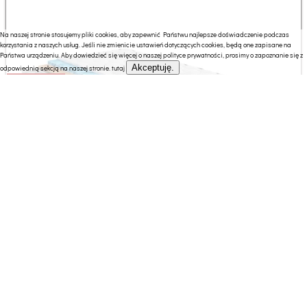
Na naszej stronie stosujemy pliki cookies, aby zapewnić Państwu najlepsze doświadczenie podczas
korzystania z naszych usług. Jeśli nie zmienicie ustawień dotyczących cookies, będą one zapisane na
Państwa urządzeniu. Aby dowiedzieć się więcej o naszej polityce prywatności, prosimy o zapoznanie się z
Akceptuję.
odpowiednią sekcją na naszej stronie.
tutaj
2199.00 zł
1979.00 zł
SELSEY Materac kieszeniowy 200x200 cm Sereno z
pianką super soft