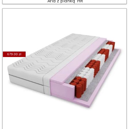
Aria z pianką HR
679.00 zł