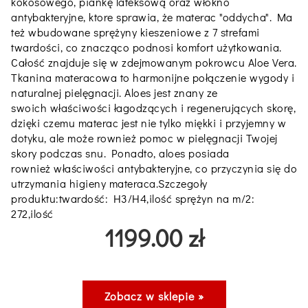
kokosowego, piankę lateksową oraz włokno
antybakteryjne, ktore sprawia, że materac "oddycha". Ma
też wbudowane sprężyny kieszeniowe z 7 strefami
twardości, co znacząco podnosi komfort użytkowania.
Całość znajduje się w zdejmowanym pokrowcu Aloe Vera.
Tkanina materacowa to harmonijne połączenie wygody i
naturalnej pielęgnacji. Aloes jest znany ze
swoich właściwości łagodzących i regenerujących skorę,
dzięki czemu materac jest nie tylko miękki i przyjemny w
dotyku, ale może rownież pomoc w pielęgnacji Twojej
skory podczas snu. Ponadto, aloes posiada
rownież właściwości antybakteryjne, co przyczynia się do
utrzymania higieny materaca.Szczegoły
produktu:twardość: H3/H4,ilość sprężyn na m/2:
272,ilość
1199.00 zł
Zobacz w sklepie »