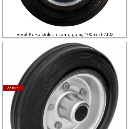
Vorel Kółko stałe z czarną gumą 100mm 87302
22.98 zł