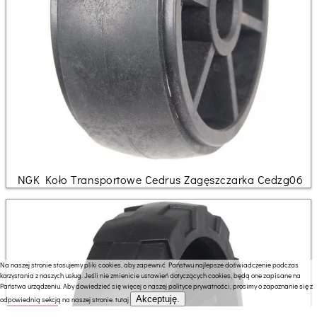
NGK Koło Transportowe Cedrus Zagęszczarka Cedzg06
Na naszej stronie stosujemy pliki cookies, aby zapewnić Państwu najlepsze doświadczenie podczas
korzystania z naszych usług. Jeśli nie zmienicie ustawień dotyczących cookies, będą one zapisane na
Państwa urządzeniu. Aby dowiedzieć się więcej o naszej polityce prywatności, prosimy o zapoznanie się z
Akceptuję.
odpowiednią sekcją na naszej stronie.
tutaj
25.76 zł