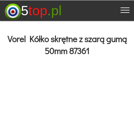
5
top
.pl
Vorel Kółko skrętne z szarą gumą
50mm 87361