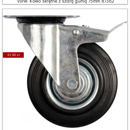
Vorel Kółko skrętne z szarą gumą 75mm 87362
41.00 zł