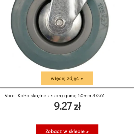
więcej zdjęć »
Vorel Kołko skrętne z szarą gumą 50mm 87361
9.27 zł
Zobacz w sklepie »